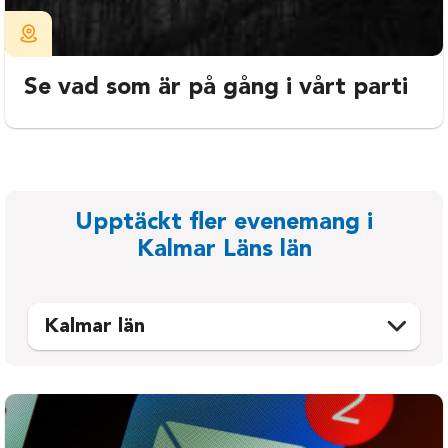
Se vad som är på gång i vårt parti
Upptäckt fler evenemang i
Kalmar Läns län
Kalmar län
Emmaboda
Oskarshamn
Hultsfred
Torsås
Högsby
Vimmerby